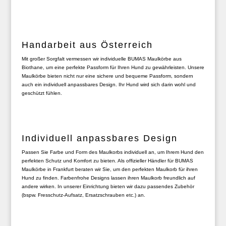
Handarbeit aus Österreich
Mit großer Sorgfalt vermessen wir individuelle BUMAS Maulkörbe aus
Biothane, um eine perfekte Passform für Ihren Hund zu gewährleisten. Unsere
Maulkörbe bieten nicht nur eine sichere und bequeme Passform, sondern
auch ein individuell anpassbares Design. Ihr Hund wird sich darin wohl und
geschützt fühlen.
Individuell anpassbares Design
Passen Sie Farbe und Form des Maulkorbs individuell an, um Ihrem Hund den
perfekten Schutz und Komfort zu bieten. Als offizieller Händler für BUMAS
Maulkörbe in Frankfurt beraten wir Sie, um den perfekten Maulkorb für ihren
Hund zu finden. Farbenfrohe Designs lassen ihren Maulkorb freundlich auf
andere wirken. In unserer Einrichtung bieten wir dazu passendes Zubehör
(bspw. Fresschutz-Aufsatz, Ersatzschrauben etc.) an.