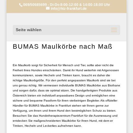
069/50685699 - Di-Do 8:00-12:00 & 14:00-18:00 Uhr
info@htz-frankfurt.de
Seite wählen
BUMAS Maulkörbe nach Maß
Ein Maulkorb sorgt für Sicherheit für Mensch und Tier, sollte aber nicht die
Freiheit ihres Hundes einschränken. Damit ihr Hund weiterhin mit Artgenossen
kommunizieren, sowie Hecheln und Trinken kann, braucht es daher die
richtige Maulkorbgröße. Für den perfekt angepassten Maulkorb sind sie bei
uns genau richtig. Wir vermessen individuelle BUMAS Maulkörbe aus Biothane
und sorgen dafür, dass sie optimal sitzen. Die handgefertigten Produkte aus
Österreich bieten ein individuell anpassbares Design und ermöglichen eine
sichere und bequeme Passform für ihren vierbeinigen Begleiter. Als offizieller
Händler für BUMAS Maulkörbe in Frankfurt stehen wir Ihnen gerne zur
Verfügung, um ihnen und ihrem Hund den bestmöglichen Schutz zu bieten.
Besuchen Sie das Hundetherapiezentrum Frankfurt für die Ausmessung und
entdecken Sie maßgeschneiderten Maulkörbe für Ihren Hund, mit dem er
Trinken, Hecheln und Leckerlies aufnehmen kann.