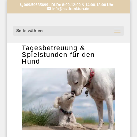
069/50685699 - Di-Do 8:00-12:00 & 14:00-18:00 Uhr
info@htz-frankfurt.de
Seite wählen
Tagesbetreuung &
Spielstunden für den
Hund