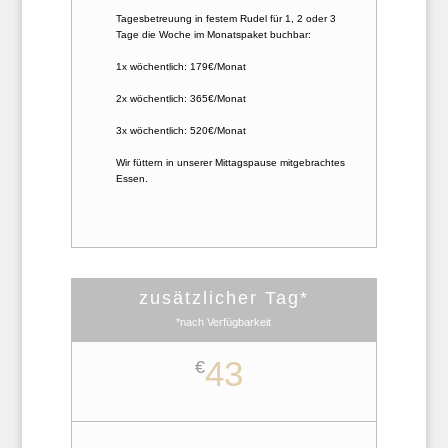
Tagesbetreuung in festem Rudel für 1, 2 oder 3
Tage die Woche im Monatspaket buchbar:
1x wöchentlich: 179€/Monat
2x wöchentlich: 365€/Monat
3x wöchentlich: 520€/Monat
Wir füttern in unserer Mittagspause mitgebrachtes
Essen.
zusätzlicher Tag*
*nach Verfügbarkeit
43
€