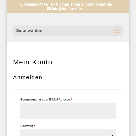
069/50685699 - Di-Do 8:00-12:00 & 14:00-18:00 Uhr
info@htz-frankfurt.de
Seite wählen
Mein Konto
Anmelden
Erforderlich
Benutzername oder E-Mail-Adresse
*
Erforderlich
Passwort
*