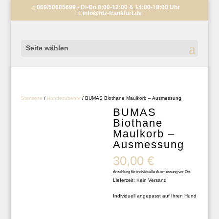
069/50685699 - Di-Do 8:00-12:00 & 14:00-18:00 Uhr
info@htz-frankfurt.de
Seite wählen
Startseite
/
Hundezubehör
/ BUMAS Biothane Maulkorb – Ausmessung
BUMAS
Biothane
Maulkorb –
Ausmessung
30,00
€
Anzahlung für individuelle Ausmessung vor Ort.
Lieferzeit: Kein Versand
Individuell angepasst auf Ihren Hund