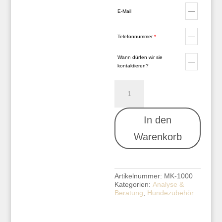
E-Mail
Telefonnummer
*
Wann dürfen wir sie
kontaktieren?
BUMAS
A
Biothane
l
Maulkorb
t
-
e
In den
Ausmessung
r
Menge
n
Warenkorb
a
t
i
v
e
Artikelnummer:
MK-1000
:
Kategorien:
Analyse &
Beratung
,
Hundezubehör