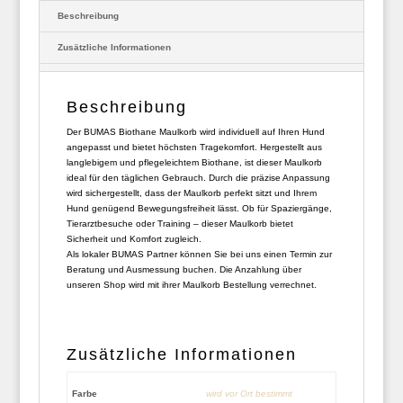
Beschreibung
Zusätzliche Informationen
Beschreibung
Der BUMAS Biothane Maulkorb wird individuell auf Ihren Hund
angepasst und bietet höchsten Tragekomfort. Hergestellt aus
langlebigem und pflegeleichtem Biothane, ist dieser Maulkorb
ideal für den täglichen Gebrauch. Durch die präzise Anpassung
wird sichergestellt, dass der Maulkorb perfekt sitzt und Ihrem
Hund genügend Bewegungsfreiheit lässt. Ob für Spaziergänge,
Tierarztbesuche oder Training – dieser Maulkorb bietet
Sicherheit und Komfort zugleich.
Als lokaler BUMAS Partner können Sie bei uns einen Termin zur
Beratung und Ausmessung buchen. Die Anzahlung über
unseren Shop wird mit ihrer Maulkorb Bestellung verrechnet.
Zusätzliche Informationen
Farbe
wird vor Ort bestimmt