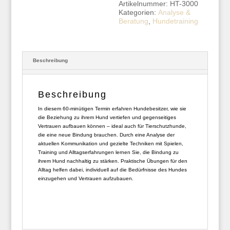
Artikelnummer:
HT-3000
Halter
:
Kategorien:
Analyse &
Menge
Beratung
,
Hundetraining
Beschreibung
Beschreibung
In diesem 60-minütigen Termin erfahren Hundebesitzer, wie sie
die Beziehung zu ihrem Hund vertiefen und gegenseitiges
Vertrauen aufbauen können – ideal auch für Tierschutzhunde,
die eine neue Bindung brauchen. Durch eine Analyse der
aktuellen Kommunikation und gezielte Techniken mit Spielen,
Training und Alltagserfahrungen lernen Sie, die Bindung zu
ihrem Hund nachhaltig zu stärken. Praktische Übungen für den
Alltag helfen dabei, individuell auf die Bedürfnisse des Hundes
einzugehen und Vertrauen aufzubauen.