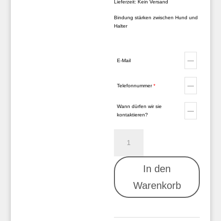
Lieferzeit: Kein Versand
Bindung stärken zwischen Hund und
Halter
E-Mail
Telefonnummer
*
Wann dürfen wir sie
kontaktieren?
„Hörst
A
du
l
mir
t
eigentlich
e
In den
zu?!“
r
–
n
Warenkorb
Bindung
a
stärken
t
zwischen
i
Hund
v
und
e