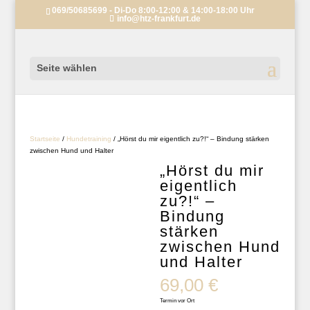
069/50685699 - Di-Do 8:00-12:00 & 14:00-18:00 Uhr
info@htz-frankfurt.de
Seite wählen
Startseite
/
Hundetraining
/ „Hörst du mir eigentlich zu?!“ – Bindung stärken
zwischen Hund und Halter
„Hörst du mir
eigentlich
zu?!“ –
Bindung
stärken
zwischen Hund
und Halter
69,00
€
Termin vor Ort