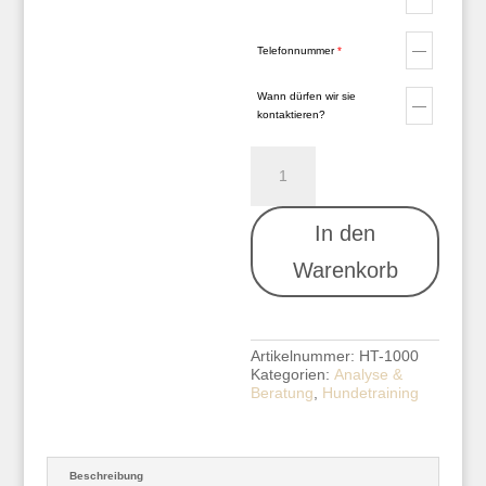
Telefonnummer
*
Wann dürfen wir sie
kontaktieren?
Erstanalyse
A
-
l
Training
t
Menge
e
In den
r
n
Warenkorb
a
t
i
v
e
Artikelnummer:
HT-1000
:
Kategorien:
Analyse &
Beratung
,
Hundetraining
Beschreibung