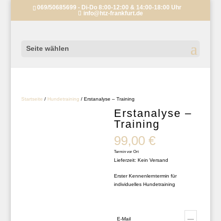
069/50685699 - Di-Do 8:00-12:00 & 14:00-18:00 Uhr
info@htz-frankfurt.de
Seite wählen
Startseite
/
Hundetraining
/ Erstanalyse – Training
Erstanalyse –
Training
99,00
€
Termin vor Ort
Lieferzeit: Kein Versand
Erster Kennenlerntermin für
individuelles Hundetraining
E-Mail